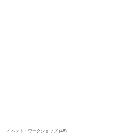
オンライン作品紹介 (7)
作家個別ページ (6)
活動日誌 (227)
展示マップ・イベント情報 (10)
展示情報 (12)
ニュース (111)
参加作家 (20)
ブログ (8)
作品紹介 (48)
コンペティション審査結果 (9)
イベント・ワークショップ (48)