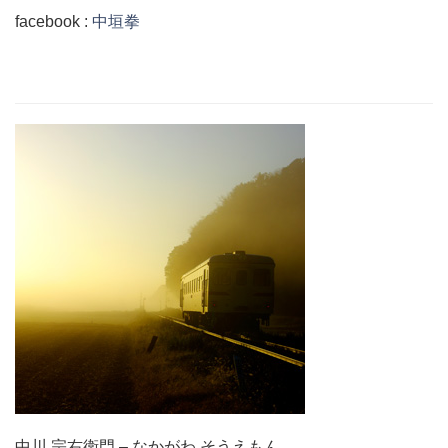
facebook :
中垣拳
中川 宗右衛門
– なかがわ そうえもん