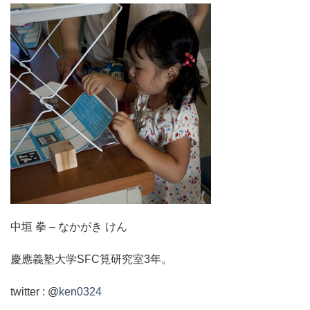
中垣 拳
– なかがき けん
慶應義塾大学SFC筧研究室3年。
twitter : @
ken0324