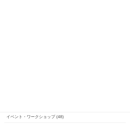
作家個別ページ (6)
活動日誌 (227)
展示マップ・イベント情報 (10)
展示情報 (12)
ニュース (111)
参加作家 (20)
ブログ (8)
作品紹介 (48)
コンペティション審査結果 (9)
イベント・ワークショップ (48)