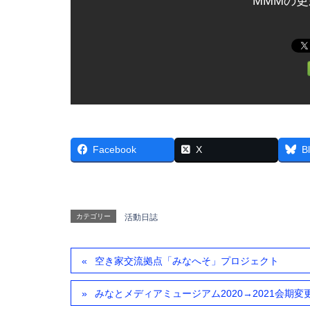
MMMの
Facebook
X
B
カテゴリー
活動日誌
空き家交流拠点「みなへそ」プロジェクト
みなとメディアミュージアム2020→2021会期