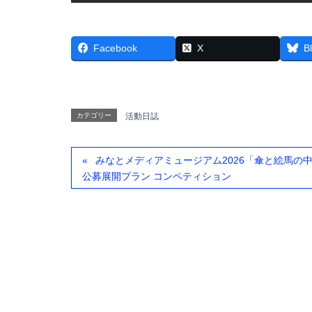
Facebook
X
B
カテゴリー
活動日誌
みなとメディアミュージアム2026「傘と絵馬の中、仮名の前と坂—
公募展開プラン コンペティション