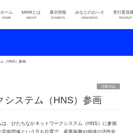
ホーム
MMMとは
展示情報
みなとのおへそ
実行委員
HOME
ABOUT
EXHIBITS
MINAHESO
RECRUIT
ム（HNS）参画
活動日誌
クシステム（HNS）参画
は、ひたちなかネットワークシステム（HNS）に参画
化芸術団体という立ち位置で、産業振興や地域の活性化