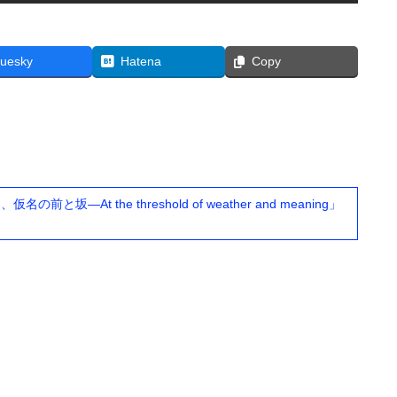
luesky
Hatena
Copy
At the threshold of weather and meaning」