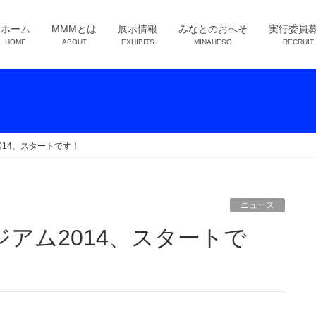
ホーム
MMMとは
展示情報
みなとのおへそ
実行委員
HOME
ABOUT
EXHIBITS
MINAHESO
RECRUIT
014、スタートです！
ニュース