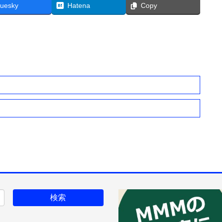
luesky
Hatena
Copy