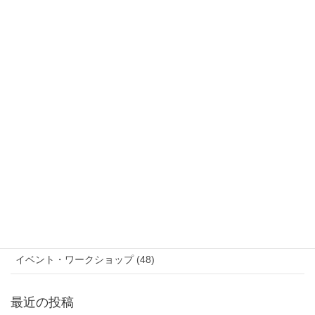
活動日誌 (227)
展示マップ・イベント情報 (10)
展示情報 (12)
ニュース (111)
参加作家 (20)
ブログ (8)
作品紹介 (48)
コンペティション審査結果 (9)
イベント・ワークショップ (48)
最近の投稿